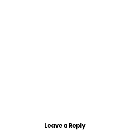
Website
Website adalah, pengertian website,
jenis, fungsi dan manfaatnya
[Update 2023]
March 27, 2023
Leave a Reply