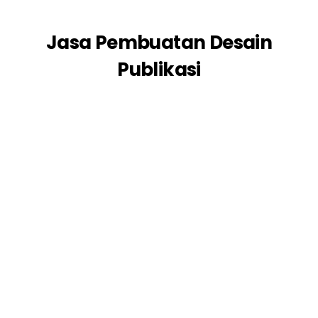
Jasa Pembuatan Desain
Publikasi
Desain Isra Miraj 2023 PT. Tristar Hutama
Interindo
Desain Publikasi
Desain Chinese New Year 2023
PT. Tristar Hutama Interindo